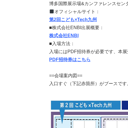
博多国際展示場&カンファレンスセンター
オフィシャルサイト：
第2回こども×Tech九州
■株式会社ENBI出展概要：
株式会社ENBI
■入場方法：
入場にはPDF招待券が必要です、本
PDF招待券はこちら
==会場案内図==
入口すぐ（下記赤箇所）がブースです