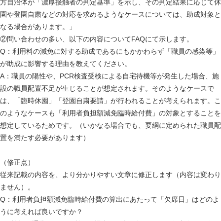
方自治体が「濃厚接触者の判定基準」を示し、その判定結果に応じて休
園や登園自粛などの対応を求めるようなケースについては、助成対象と
なる場合があります。」
②問い合わせの多い、以下の内容についてFAQにて示します。
Q：利用料の減免に対する助成であるにもかかわらず「職員の感染等」
が助成に影響する理由を教えてください。
A：職員の陽性や、PCR検査受検による自宅待機等が発生した場合、施
設の職員配置不足が生じることが想定されます。そのようなケースで
は、「臨時休園」「登園自粛要請」が行われることが考えられます。こ
のようなケースも「利用者負担額減免臨時給付費」の対象とすることを
想定しているためです。（いかなる場合でも、要綱に定められた職員配
置を満たす必要があります）
（修正点）
従来記載の内容を、より分かりやすい文章に修正します（内容は変わり
ません）。
Q：利用者負担額減免臨時給付費の算出にあたって「欠席日」はどのよ
うに考えれば良いですか？