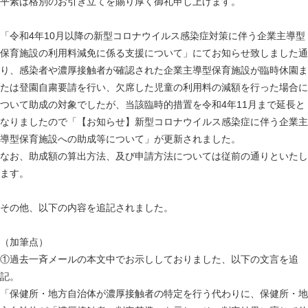
平素は格別のお引き立てを賜り厚く御礼申し上げます。
「令和4年10月以降の新型コロナウイルス感染症対策に伴う企業主導型
保育施設の利用料減免に係る支援について」にてお知らせ致しました通
り、感染者や濃厚接触者が確認された企業主導型保育施設が臨時休園ま
たは登園自粛要請を行い、欠席した児童の利用料の減額を行った場合に
ついて助成の対象でしたが、当該臨時的措置を令和4年11月まで延長と
なりましたので「【お知らせ】新型コロナウイルス感染症に伴う企業主
導型保育施設への助成等について」が更新されました。
なお、助成額の算出方法、及び申請方法については従前の通りといたし
ます。
その他、以下の内容を追記されました。
（加筆点）
①過去一斉メールの本文中でお示ししておりました、以下の文言を追
記。
「保健所・地方自治体が濃厚接触者の特定を行う代わりに、保健所・地