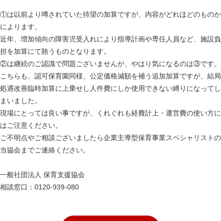
①は以前より噂されていた待望の加算ですが、内容がどれほどのものか
によります。
近年、増加傾向の障害児受入れにより指導計画や専任人員など、施設負
担を加算にて賄うものとなります。
②は継続のご認識で問題ございませんが、やはり気になるのは③です。
こちらも、認可保育園同様、公定価格減額を補う追加加算ですが、結局
処遇改善臨時加算に上乗せし人件費にしか使用できない縛りになってし
まいました。
現場にとっては良い事ですが、くれぐれも経費計上・運営費の使い方に
はご注意ください。
ご不明点やご相談ございましたら企業主導型保育事業スペシャリストの
当協会までご連絡ください。
一般社団法人 保育支援協会
相談窓口：0120-939-080