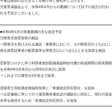
平素は格別のお引き立てを賜り厚く御礼申し上げます。
児童育成協会より、令和4年4月からの要綱について以下の改正が行わ
れる予定がございました。
*****************************************************************************************
■令和4年4月の実施要綱の主な改定予定
①障害児保育加算の創設
⇒障害児を受け入れる施設・事業所において、その障害児のうち2人に
係る保育従事者の配置基準を障害児2人につき1人とする加算を創設
②新型コロナに伴う利用者負担額減免臨時給付費の助成期間の延長期限
を令和4年3月末日から同年6月末日に延長
⇒これまでの運営を6月末まで延長
③保育士等処遇改善臨時加算に「単価改定対応部分」を追加
⇒公定価格に準じて行う運営費単価改定の減額分に対応し、現行の賃金
水準を維持するため「単価改定対応部分」を追加
*****************************************************************************************