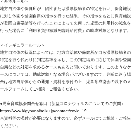
＜基本ルール＞
地方自治体や保健所が、陽性または濃厚接触者の特定を行い、保育施設
に対し休園や登園自粛の指示を行った結果、その指示をもとに保育施設
が登園自粛要請等を行ったことによって欠席した児童の利用料の減免を
行った場合に「利用者負担額減免臨時給付費」の助成対象となります。
＜イレギュラールール＞
地方自治体の状況によっては、地方自治体や保健所が自ら濃厚接触者の
特定を行う代わりに判定基準を示し、この判定結果に応じて休園や登園
自粛などの対応を求めるケースもあると聞いております。このようなケ
ースについては、助成対象となる場合がございますので、判断に迷う場
合は地方自治体からの通知・資料を添付の上、児童育成協会の以下のメ
ールフォームにてご相談・ご報告ください。
●児童育成協会問合せ窓口（新型コロナウィルスについてのご質問）
https://www.kigyounaihoiku.jp/contact/covid_19
※資料等の添付が必要になりますので、必ずメールにてご相談・ご報告
ください。