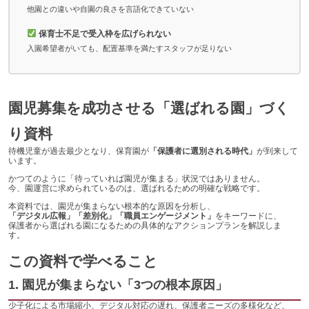
他園との違いや自園の良さを言語化できていない
保育士不足で受入枠を広げられない
入園希望者がいても、配置基準を満たすスタッフが足りない
園児募集を成功させる「選ばれる園」づく
り資料
待機児童が過去最少となり、保育園が
「保護者に選別される時代」
が到来して
います。
かつてのように「待っていれば園児が集まる」状況ではありません。
今、園運営に求められているのは、選ばれるための明確な戦略です。
本資料では、園児が集まらない根本的な原因を分析し、
「デジタル広報」「差別化」「職員エンゲージメント」
をキーワードに、
保護者から選ばれる園になるための具体的なアクションプランを解説しま
す。
この資料で学べること
1. 園児が集まらない「3つの根本原因」
少子化による市場縮小、デジタル対応の遅れ、保護者ニーズの多様化など、