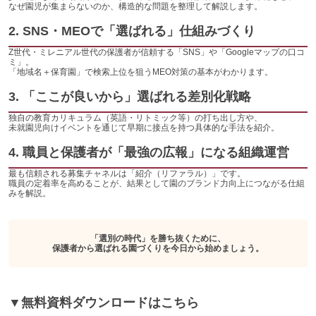
なぜ園児が集まらないのか、構造的な問題を整理して解説します。
2. SNS・MEOで「選ばれる」仕組みづくり
Z世代・ミレニアル世代の保護者が信頼する「SNS」や「Googleマップの口コ
ミ」。
「地域名＋保育園」で検索上位を狙うMEO対策の基本がわかります。
3. 「ここが良いから」選ばれる差別化戦略
独自の教育カリキュラム（英語・リトミック等）の打ち出し方や、
未就園児向けイベントを通じて早期に接点を持つ具体的な手法を紹介。
4. 職員と保護者が「最強の広報」になる組織運営
最も信頼される募集チャネルは「紹介（リファラル）」です。
職員の定着率を高めることが、結果として園のブランド力向上につながる仕組
みを解説。
「選別の時代」を勝ち抜くために、
保護者から選ばれる園づくりを今日から始めましょう。
▼無料資料ダウンロードはこちら